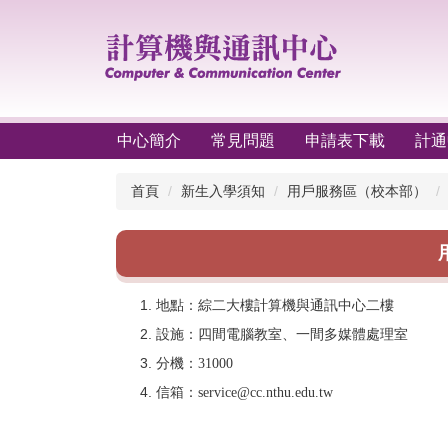
跳
到
主
要
內
容
區
中心簡介
常見問題
申請表下載
計通
首頁
新生入學須知
用戶服務區（校本部）
地點：綜二大樓計算機與通訊中心二樓
設施：四間電腦教室、一間多媒體處理室
分機：31000
信箱：service
@cc.nthu.edu.tw