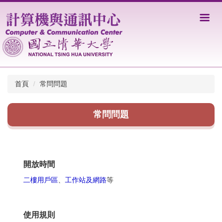
跳
到
主
要
內
容
區
首頁
常問問題
常問問題
開放時間
二樓用戶區
、
工作站及網路
等
使用規則