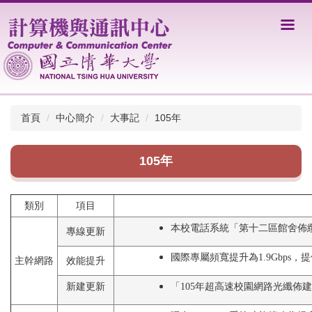
跳
到
主
要
內
容
區
首頁
中心簡介
大事記
105年
105年
類別
項目
本校電話系統「第十二區館舍佈
專線更新
國際專屬頻寬提升為1.9Gbps
主幹網路
效能提升
新建更新
「105年超高速校園網路光纖