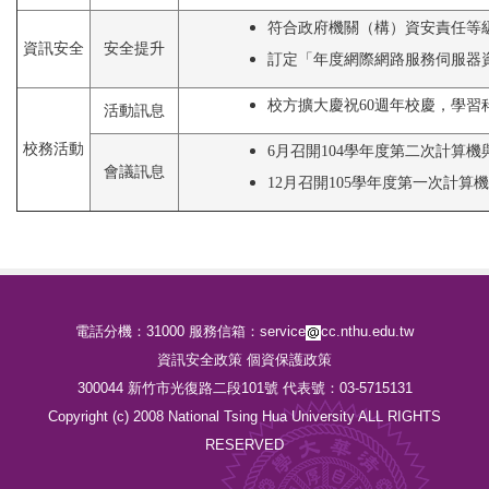
符合政府機關（構）資安責任等級
資訊安全
安全提升
訂定「年度網際網路服務伺服器
校方擴大慶祝60週年校慶，學習
活動訊息
校務活動
6月召開104學年度第二次計算
會議訊息
12月召開105學年度第一次計算
電話分機：31000 服務信箱：service
cc.nthu.edu.tw
資訊安全政策
個資保護政策
300044 新竹市光復路二段101號 代表號：03-5715131
Copyright (c) 2008 National Tsing Hua University ALL RIGHTS
RESERVED