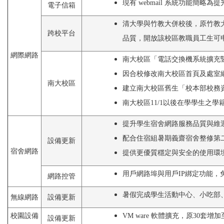
現有 webmail 系統功能簡略為提升
電子信箱
清大學與竹教大併校後，原竹教
跨校平台
品質，開放該校區教職員工生可
網際網路
南大校區「電話交換機系統擴充
因合校修改南大校區首頁及處室
南大校區
建立南大校區舊生「校本部校務
南大校區11/1以後在學學生之
提升學生宿舍網路服務品質與維
配合住宿組暑期義齋宿舍整修第
設備更新
宿舍網路
提供更優質穩定與安全的使用環
用戶網路埠與用戶IP綁定功能，
網路控管
暑假完成學生活動中心、小吃部
無線網路
設備更新
校園設備
VM ware 軟體擴充，原30
設備更新