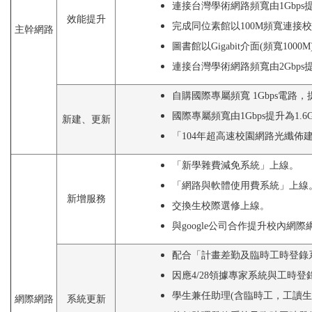
連接台灣學術網路頻寬由1Gbps
效能提升
完成同位素館以100M頻寬連接
主幹網路
圖書館以Gigabit介面(頻寬1000M
連接台灣學術網路頻寬由2Gbps
自購國際專屬頻寬 1Gbps電
國際專屬頻寬由1Gbps提升為1
新建、更新
「104年超高速校園網路光纖
「新學雜費減免系統」上線。
「網路與軟體使用費系統」上線
新增服務
交換生校際選修上線。
與google公司合作提升校內網際
配合「計畫差勤及臨時工時登錄
因應4/28領據專家系統與工時
學生兼任助理(含臨時工，工讀
網際網路
系統更新