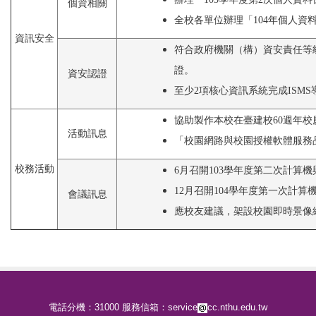
個資相關
全校各單位辦理「104年個人資
資訊安全
符合政府機關（構）資安責任等級
證。
資安認證
至少2項核心資訊系統完成ISM
協助製作本校在臺建校60週年校
活動訊息
「校園網路與校園授權軟體服務
校務活動
6月召開103學年度第二次計算
12月召開104學年度第一次計算
會議訊息
應校友建議，架設校園即時景像
電話分機：31000 服務信箱：service
cc.nthu.edu.tw