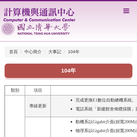
跳
到
主
要
內
容
區
首頁
中心簡介
大事記
104年
104年
類別
項目
完成更換E1數位自動總機系統。
專線更新
電話系統「新建館舍佈纜採購」
動機系以Gigabit介面(頻寬20
物理系以Gigabit介面(頻寬20